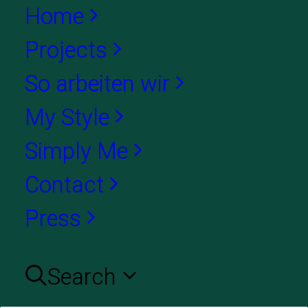
Home
Projects
So arbeiten wir
My Style
Simply Me
Contact
Press
Search